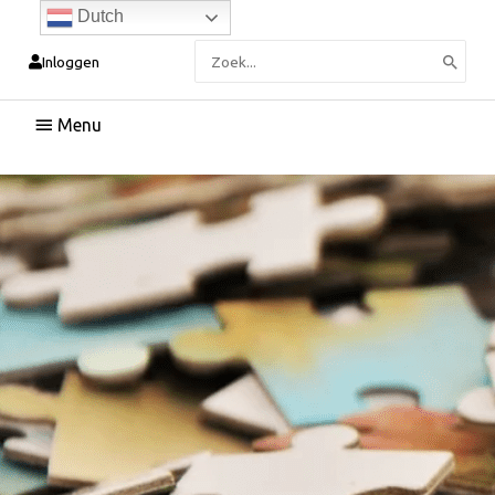
Dutch
Zoeken
Inloggen
naar:
Hoofdmenu