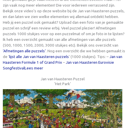
zijn vaak nog meer elementen! Die voor iedereen verrassend zijn.
Bekijk onze video’s op deze website bij de Jan van Haasteren puzzels,
en dan laten we zien welke elementen wij allemaal ontdekt hebben.
Heb jij een puzzel ook gemaakt? Upload dan een foto van je gemaakte
puzzel en schrijf een review erbij. Veel puzzel plezier! Afmetingen
puzzels 1000 stukjes voor op een puzzelmat of om je foto in te lijsten?
Ik heb een overzicht gemaakt van alle afmetingen van alle puzzels
(500, 1000, 1500, 2000, 3000 stukjes etc). Bekijk ons overzicht van
‘Afmetingen alle puzzels’
. Nog een overzicht die we hebben gemaakt is
de ‘
lijst alle Jan van Haasteren puzzels
‘ (1000 stukjes). Tips: –
Jan van
Haasteren Formule 1 of Grand Prix
–
Jan van Haasteren Eurovisie
Songfestival
Lees meer
Jan van Haasteren Puzzel
'Het Park'