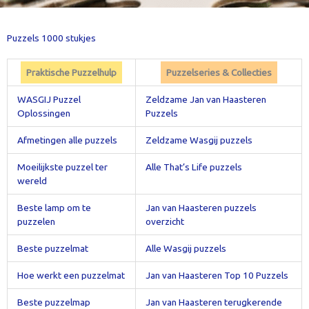
Puzzels 1000 stukjes
Praktische Puzzelhulp
Puzzelseries & Collecties
WASGIJ Puzzel
Zeldzame Jan van Haasteren
Oplossingen
Puzzels
Afmetingen alle puzzels
Zeldzame Wasgij puzzels
Moeilijkste puzzel ter
Alle That’s Life puzzels
wereld
Beste lamp om te
Jan van Haasteren puzzels
puzzelen
overzicht
Beste puzzelmat
Alle Wasgij puzzels
Hoe werkt een puzzelmat
Jan van Haasteren Top 10 Puzzels
Beste puzzelmap
Jan van Haasteren terugkerende