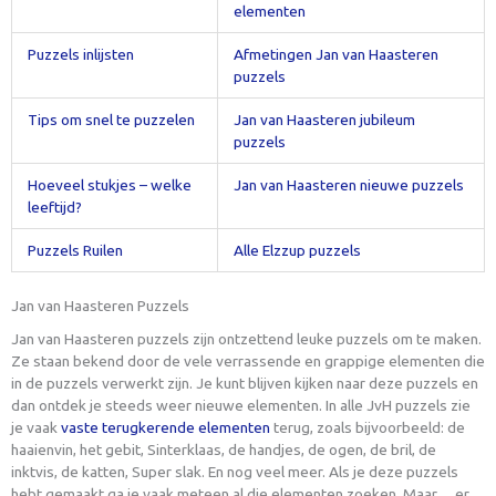
elementen
Puzzels inlijsten
Afmetingen Jan van Haasteren
puzzels
Tips om snel te puzzelen
Jan van Haasteren jubileum
puzzels
Hoeveel stukjes – welke
Jan van Haasteren nieuwe puzzels
leeftijd?
Puzzels Ruilen
Alle Elzzup puzzels
Jan van Haasteren Puzzels
Jan van Haasteren puzzels zijn ontzettend leuke puzzels om te maken.
Ze staan bekend door de vele verrassende en grappige elementen die
in de puzzels verwerkt zijn. Je kunt blijven kijken naar deze puzzels en
dan ontdek je steeds weer nieuwe elementen. In alle JvH puzzels zie
je vaak
vaste terugkerende elementen
terug, zoals bijvoorbeeld: de
haaienvin, het gebit, Sinterklaas, de handjes, de ogen, de bril, de
inktvis, de katten, Super slak. En nog veel meer. Als je deze puzzels
hebt gemaakt ga je vaak meteen al die elementen zoeken. Maar….er