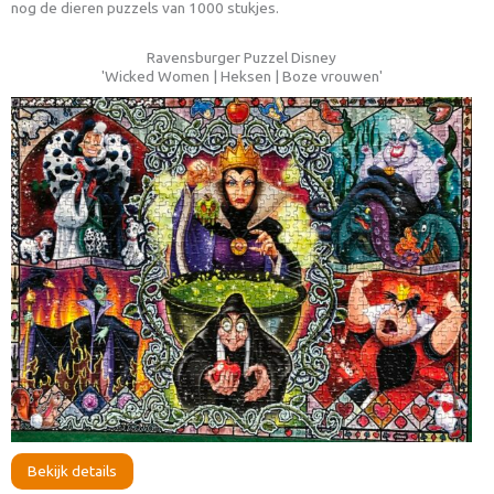
nog de dieren puzzels van 1000 stukjes.
Ravensburger Puzzel Disney
'Wicked Women | Heksen | Boze vrouwen'
Bekijk details