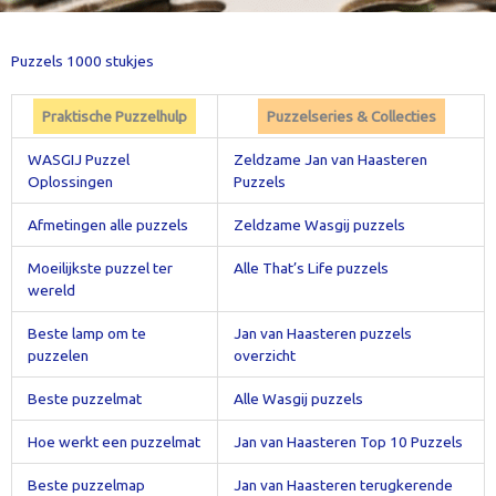
Puzzels 1000 stukjes
Praktische Puzzelhulp
Puzzelseries & Collecties
WASGIJ Puzzel
Zeldzame Jan van Haasteren
Oplossingen
Puzzels
Afmetingen alle puzzels
Zeldzame Wasgij puzzels
Moeilijkste puzzel ter
Alle That’s Life puzzels
wereld
Beste lamp om te
Jan van Haasteren puzzels
puzzelen
overzicht
Beste puzzelmat
Alle Wasgij puzzels
Hoe werkt een puzzelmat
Jan van Haasteren Top 10 Puzzels
Beste puzzelmap
Jan van Haasteren terugkerende