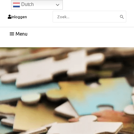
Dutch
Zoeken
Inloggen
naar:
Hoofdmenu