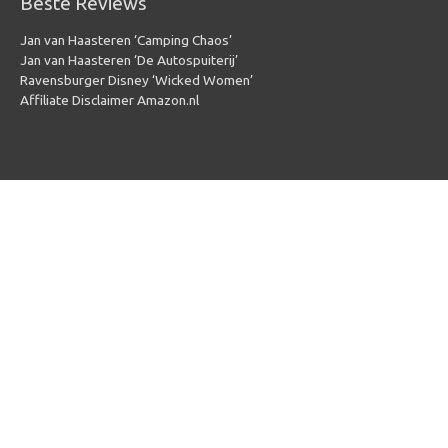
Beste Reviews
Jan van Haasteren ‘Camping Chaos’
Jan van Haasteren ‘De Autospuiterij’
Ravensburger Disney ‘Wicked Women’
Affiliate Disclaimer Amazon.nl
Copyright © 2026
Puzzel 1000 stukjes
| Powered by
Puzzel 1000
stukjes