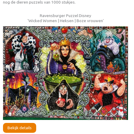
nog de dieren puzzels van 1000 stukjes.
Ravensburger Puzzel Disney
'Wicked Women | Heksen | Boze vrouwen'
Bekijk details