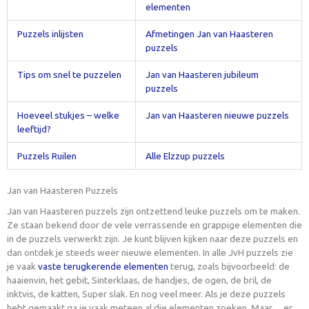
elementen
Puzzels inlijsten
Afmetingen Jan van Haasteren
puzzels
Tips om snel te puzzelen
Jan van Haasteren jubileum
puzzels
Hoeveel stukjes – welke
Jan van Haasteren nieuwe puzzels
leeftijd?
Puzzels Ruilen
Alle Elzzup puzzels
Jan van Haasteren Puzzels
Jan van Haasteren puzzels zijn ontzettend leuke puzzels om te maken.
Ze staan bekend door de vele verrassende en grappige elementen die
in de puzzels verwerkt zijn. Je kunt blijven kijken naar deze puzzels en
dan ontdek je steeds weer nieuwe elementen. In alle JvH puzzels zie
je vaak
vaste terugkerende elementen
terug, zoals bijvoorbeeld: de
haaienvin, het gebit, Sinterklaas, de handjes, de ogen, de bril, de
inktvis, de katten, Super slak. En nog veel meer. Als je deze puzzels
hebt gemaakt ga je vaak meteen al die elementen zoeken. Maar….er