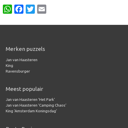
W
Fa
T
E
h
c
w
m
at
e
it
ail
s
b
te
A
o
r
Merken puzzels
p
o
Jan van Haasteren
p
k
King
Ravensburger
Meest populair
Jan van Haasteren ‘Het Park’
Jan van Haasteren ‘Camping Chaos’
King ‘Amsterdam Koningsdag’