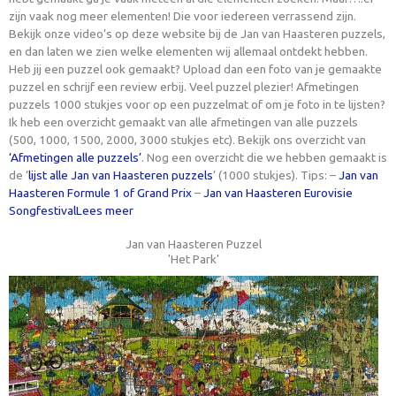
zijn vaak nog meer elementen! Die voor iedereen verrassend zijn.
Bekijk onze video’s op deze website bij de Jan van Haasteren puzzels,
en dan laten we zien welke elementen wij allemaal ontdekt hebben.
Heb jij een puzzel ook gemaakt? Upload dan een foto van je gemaakte
puzzel en schrijf een review erbij. Veel puzzel plezier! Afmetingen
puzzels 1000 stukjes voor op een puzzelmat of om je foto in te lijsten?
Ik heb een overzicht gemaakt van alle afmetingen van alle puzzels
(500, 1000, 1500, 2000, 3000 stukjes etc). Bekijk ons overzicht van
‘Afmetingen alle puzzels’
. Nog een overzicht die we hebben gemaakt is
de ‘
lijst alle Jan van Haasteren puzzels
‘ (1000 stukjes). Tips: –
Jan van
Haasteren Formule 1 of Grand Prix
–
Jan van Haasteren Eurovisie
Songfestival
Lees meer
Jan van Haasteren Puzzel
'Het Park'