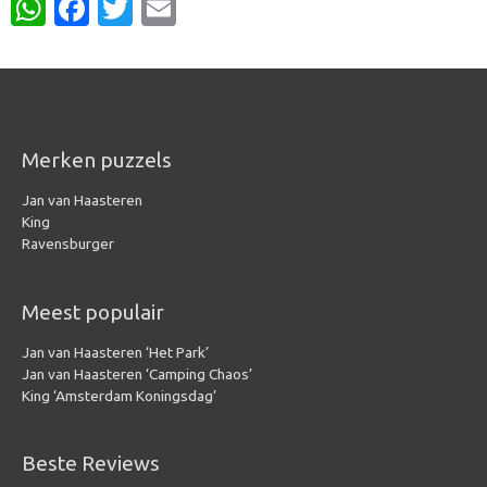
W
Fa
T
E
h
c
w
m
at
e
it
ail
s
b
te
A
o
r
Merken puzzels
p
o
Jan van Haasteren
p
k
King
Ravensburger
Meest populair
Jan van Haasteren ‘Het Park’
Jan van Haasteren ‘Camping Chaos’
King ‘Amsterdam Koningsdag’
Beste Reviews