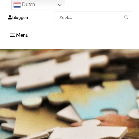
Dutch
Zoeken
Inloggen
naar:
Hoofdmenu