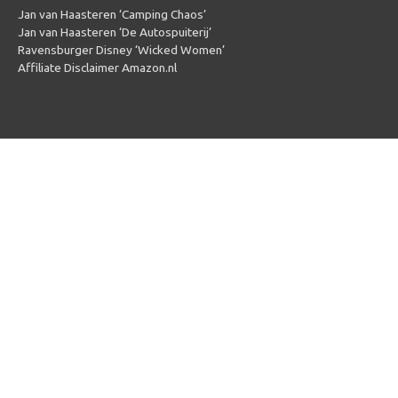
Jan van Haasteren ‘Camping Chaos’
Jan van Haasteren ‘De Autospuiterij’
Ravensburger Disney ‘Wicked Women’
Affiliate Disclaimer Amazon.nl
Copyright © 2026
Puzzel 1000 stukjes
| Powered by
Puzzel 1000
stukjes