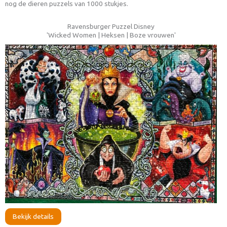
nog de dieren puzzels van 1000 stukjes.
Ravensburger Puzzel Disney
'Wicked Women | Heksen | Boze vrouwen'
Bekijk details