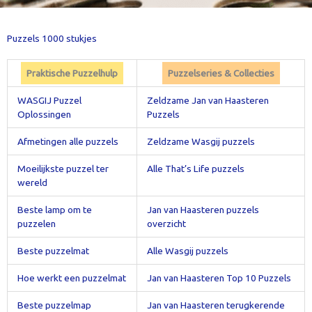
Puzzels 1000 stukjes
Praktische Puzzelhulp
Puzzelseries & Collecties
WASGIJ Puzzel
Zeldzame Jan van Haasteren
Oplossingen
Puzzels
Afmetingen alle puzzels
Zeldzame Wasgij puzzels
Moeilijkste puzzel ter
Alle That’s Life puzzels
wereld
Beste lamp om te
Jan van Haasteren puzzels
puzzelen
overzicht
Beste puzzelmat
Alle Wasgij puzzels
Hoe werkt een puzzelmat
Jan van Haasteren Top 10 Puzzels
Beste puzzelmap
Jan van Haasteren terugkerende