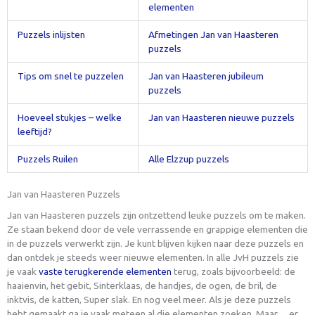
elementen
Puzzels inlijsten
Afmetingen Jan van Haasteren
puzzels
Tips om snel te puzzelen
Jan van Haasteren jubileum
puzzels
Hoeveel stukjes – welke
Jan van Haasteren nieuwe puzzels
leeftijd?
Puzzels Ruilen
Alle Elzzup puzzels
Jan van Haasteren Puzzels
Jan van Haasteren puzzels zijn ontzettend leuke puzzels om te maken.
Ze staan bekend door de vele verrassende en grappige elementen die
in de puzzels verwerkt zijn. Je kunt blijven kijken naar deze puzzels en
dan ontdek je steeds weer nieuwe elementen. In alle JvH puzzels zie
je vaak
vaste terugkerende elementen
terug, zoals bijvoorbeeld: de
haaienvin, het gebit, Sinterklaas, de handjes, de ogen, de bril, de
inktvis, de katten, Super slak. En nog veel meer. Als je deze puzzels
hebt gemaakt ga je vaak meteen al die elementen zoeken. Maar….er