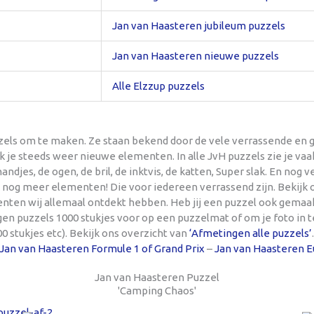
Jan van Haasteren jubileum puzzels
Jan van Haasteren nieuwe puzzels
Alle Elzzup puzzels
zels om te maken. Ze staan bekend door de vele verrassende en g
ek je steeds weer nieuwe elementen. In alle JvH puzzels zie je va
handjes, de ogen, de bril, de inktvis, de katten, Super slak. En nog
nog meer elementen! Die voor iedereen verrassend zijn. Bekijk o
nten wij allemaal ontdekt hebben. Heb jij een puzzel ook gemaa
ngen puzzels 1000 stukjes voor op een puzzelmat of om je foto in t
00 stukjes etc). Bekijk ons overzicht van
‘Afmetingen alle puzzels’
Jan van Haasteren Formule 1 of Grand Prix
–
Jan van Haasteren Eu
Jan van Haasteren Puzzel
'Camping Chaos'