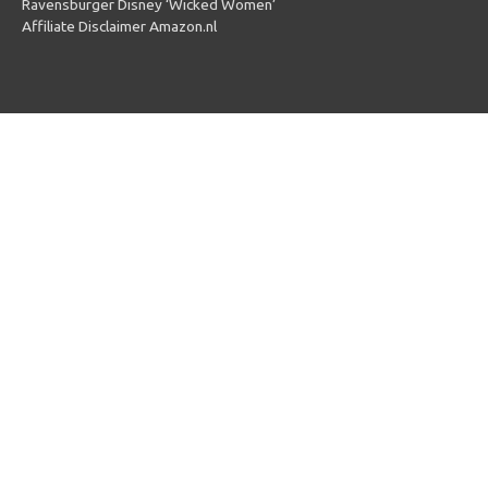
Ravensburger Disney ‘Wicked Women’
Affiliate Disclaimer Amazon.nl
Copyright © 2026
Puzzel 1000 stukjes
| Powered by
Puzzel 1000
stukjes