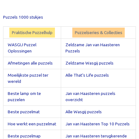
Puzzels 1000 stukjes
Praktische Puzzelhulp
Puzzelseries & Collecties
WASGIJ Puzzel
Zeldzame Jan van Haasteren
Oplossingen
Puzzels
Afmetingen alle puzzels
Zeldzame Wasgij puzzels
Moeilijkste puzzel ter
Alle That’s Life puzzels
wereld
Beste lamp om te
Jan van Haasteren puzzels
puzzelen
overzicht
Beste puzzelmat
Alle Wasgij puzzels
Hoe werkt een puzzelmat
Jan van Haasteren Top 10 Puzzels
Beste puzzelmap
Jan van Haasteren terugkerende