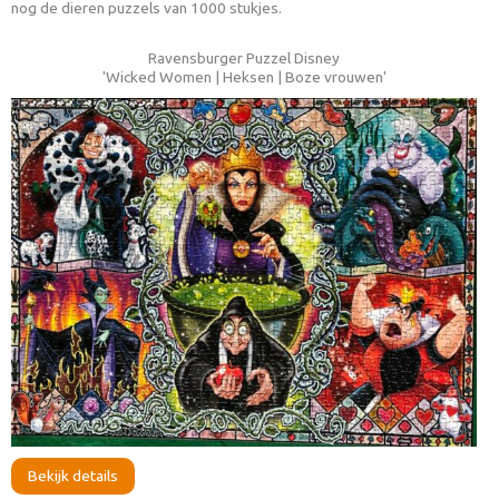
nog de dieren puzzels van 1000 stukjes.
Ravensburger Puzzel Disney
'Wicked Women | Heksen | Boze vrouwen'
Bekijk details