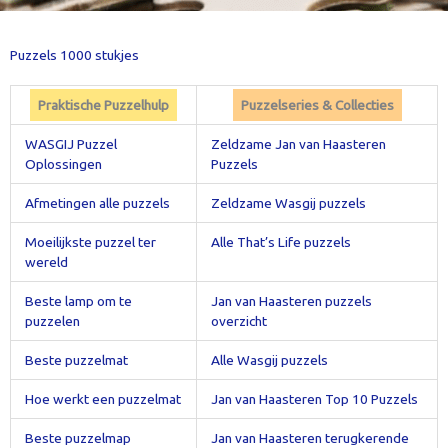
Puzzels 1000 stukjes
Praktische Puzzelhulp
Puzzelseries & Collecties
WASGIJ Puzzel
Zeldzame Jan van Haasteren
Oplossingen
Puzzels
Afmetingen alle puzzels
Zeldzame Wasgij puzzels
Moeilijkste puzzel ter
Alle That’s Life puzzels
wereld
Beste lamp om te
Jan van Haasteren puzzels
puzzelen
overzicht
Beste puzzelmat
Alle Wasgij puzzels
Hoe werkt een puzzelmat
Jan van Haasteren Top 10 Puzzels
Beste puzzelmap
Jan van Haasteren terugkerende