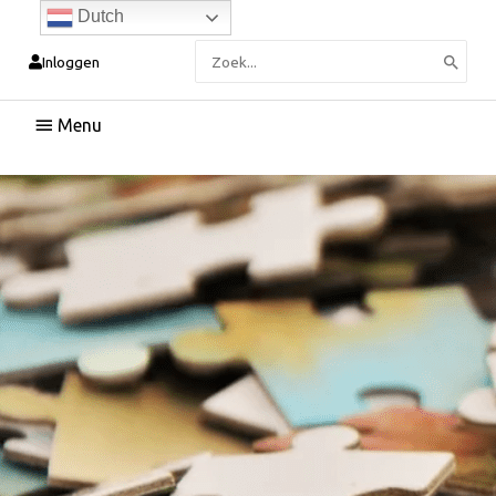
Dutch
Zoeken
Inloggen
naar:
Hoofdmenu