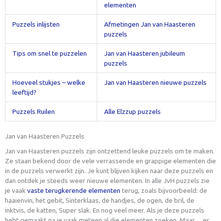
elementen
Puzzels inlijsten
Afmetingen Jan van Haasteren
puzzels
Tips om snel te puzzelen
Jan van Haasteren jubileum
puzzels
Hoeveel stukjes – welke
Jan van Haasteren nieuwe puzzels
leeftijd?
Puzzels Ruilen
Alle Elzzup puzzels
Jan van Haasteren Puzzels
Jan van Haasteren puzzels zijn ontzettend leuke puzzels om te maken.
Ze staan bekend door de vele verrassende en grappige elementen die
in de puzzels verwerkt zijn. Je kunt blijven kijken naar deze puzzels en
dan ontdek je steeds weer nieuwe elementen. In alle JvH puzzels zie
je vaak
vaste terugkerende elementen
terug, zoals bijvoorbeeld: de
haaienvin, het gebit, Sinterklaas, de handjes, de ogen, de bril, de
inktvis, de katten, Super slak. En nog veel meer. Als je deze puzzels
hebt gemaakt ga je vaak meteen al die elementen zoeken. Maar….er