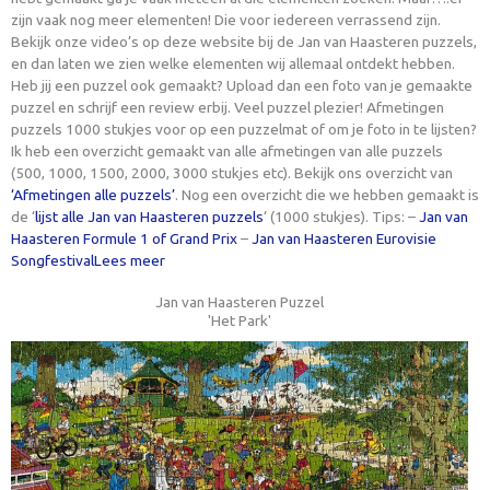
zijn vaak nog meer elementen! Die voor iedereen verrassend zijn.
Bekijk onze video’s op deze website bij de Jan van Haasteren puzzels,
en dan laten we zien welke elementen wij allemaal ontdekt hebben.
Heb jij een puzzel ook gemaakt? Upload dan een foto van je gemaakte
puzzel en schrijf een review erbij. Veel puzzel plezier! Afmetingen
puzzels 1000 stukjes voor op een puzzelmat of om je foto in te lijsten?
Ik heb een overzicht gemaakt van alle afmetingen van alle puzzels
(500, 1000, 1500, 2000, 3000 stukjes etc). Bekijk ons overzicht van
‘Afmetingen alle puzzels’
. Nog een overzicht die we hebben gemaakt is
de ‘
lijst alle Jan van Haasteren puzzels
‘ (1000 stukjes). Tips: –
Jan van
Haasteren Formule 1 of Grand Prix
–
Jan van Haasteren Eurovisie
Songfestival
Lees meer
Jan van Haasteren Puzzel
'Het Park'