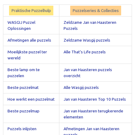
Praktische Puzzelhulp
Puzzelseries & Collecties
WASGIJ Puzzel
Zeldzame Jan van Haasteren
Oplossingen
Puzzels
Afmetingen alle puzzels
Zeldzame Wasgij puzzels
Moeilijkste puzzel ter
Alle That’s Life puzzels
wereld
Beste lamp om te
Jan van Haasteren puzzels
puzzelen
overzicht
Beste puzzelmat
Alle Wasgij puzzels
Hoe werkt een puzzelmat
Jan van Haasteren Top 10 Puzzels
Beste puzzelmap
Jan van Haasteren terugkerende
elementen
Puzzels inlijsten
Afmetingen Jan van Haasteren
puzzels