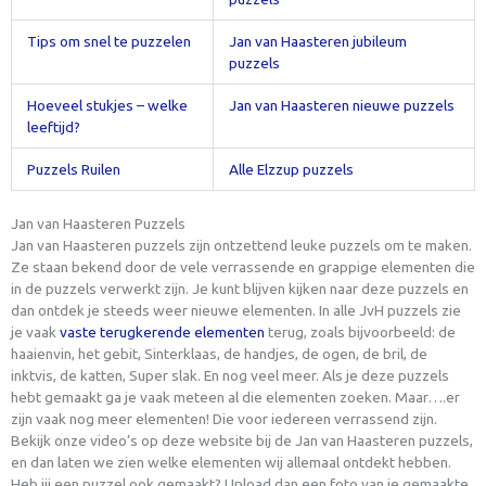
Tips om snel te puzzelen
Jan van Haasteren jubileum
puzzels
Hoeveel stukjes – welke
Jan van Haasteren nieuwe puzzels
leeftijd?
Puzzels Ruilen
Alle Elzzup puzzels
Jan van Haasteren Puzzels
Jan van Haasteren puzzels zijn ontzettend leuke puzzels om te maken.
Ze staan bekend door de vele verrassende en grappige elementen die
in de puzzels verwerkt zijn. Je kunt blijven kijken naar deze puzzels en
dan ontdek je steeds weer nieuwe elementen. In alle JvH puzzels zie
je vaak
vaste terugkerende elementen
terug, zoals bijvoorbeeld: de
haaienvin, het gebit, Sinterklaas, de handjes, de ogen, de bril, de
inktvis, de katten, Super slak. En nog veel meer. Als je deze puzzels
hebt gemaakt ga je vaak meteen al die elementen zoeken. Maar….er
zijn vaak nog meer elementen! Die voor iedereen verrassend zijn.
Bekijk onze video’s op deze website bij de Jan van Haasteren puzzels,
en dan laten we zien welke elementen wij allemaal ontdekt hebben.
Heb jij een puzzel ook gemaakt? Upload dan een foto van je gemaakte