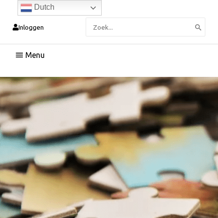
Dutch
Zoeken
Inloggen
naar:
Hoofdmenu