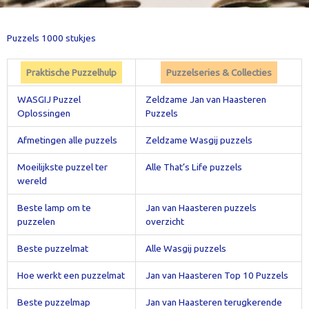
Puzzels 1000 stukjes
Praktische Puzzelhulp
Puzzelseries & Collecties
WASGIJ Puzzel
Zeldzame Jan van Haasteren
Oplossingen
Puzzels
Afmetingen alle puzzels
Zeldzame Wasgij puzzels
Moeilijkste puzzel ter
Alle That’s Life puzzels
wereld
Beste lamp om te
Jan van Haasteren puzzels
puzzelen
overzicht
Beste puzzelmat
Alle Wasgij puzzels
Hoe werkt een puzzelmat
Jan van Haasteren Top 10 Puzzels
Beste puzzelmap
Jan van Haasteren terugkerende