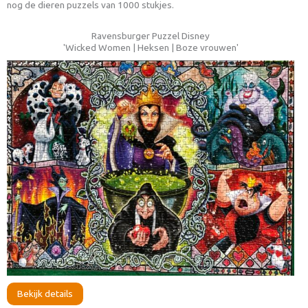
nog de dieren puzzels van 1000 stukjes.
Ravensburger Puzzel Disney
'Wicked Women | Heksen | Boze vrouwen'
Bekijk details