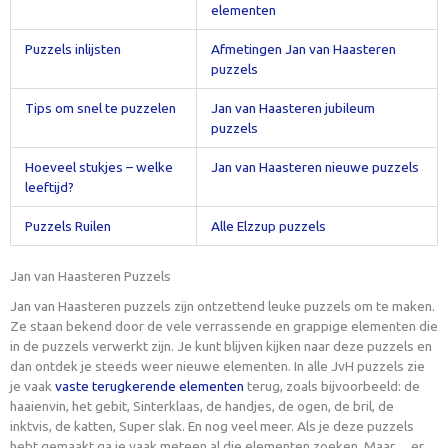
elementen
Puzzels inlijsten
Afmetingen Jan van Haasteren
puzzels
Tips om snel te puzzelen
Jan van Haasteren jubileum
puzzels
Hoeveel stukjes – welke
Jan van Haasteren nieuwe puzzels
leeftijd?
Puzzels Ruilen
Alle Elzzup puzzels
Jan van Haasteren Puzzels
Jan van Haasteren puzzels zijn ontzettend leuke puzzels om te maken.
Ze staan bekend door de vele verrassende en grappige elementen die
in de puzzels verwerkt zijn. Je kunt blijven kijken naar deze puzzels en
dan ontdek je steeds weer nieuwe elementen. In alle JvH puzzels zie
je vaak
vaste terugkerende elementen
terug, zoals bijvoorbeeld: de
haaienvin, het gebit, Sinterklaas, de handjes, de ogen, de bril, de
inktvis, de katten, Super slak. En nog veel meer. Als je deze puzzels
hebt gemaakt ga je vaak meteen al die elementen zoeken. Maar….er