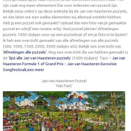
zijn vaak nog meer elementen! Die voor iedereen verrassend zijn.
Bekijk onze video’s op deze website bij de Jan van Haasteren puzzels,
en dan laten we zien welke elementen wij allemaal ontdekt hebben.
Heb jij een puzzel ook gemaakt? Upload dan een foto van je gemaakte
puzzel en schrijf een review erbij. Veel puzzel plezier! Afmetingen
puzzels 1000 stukjes voor op een puzzelmat of om je foto in te lijsten?
Ik heb een overzicht gemaakt van alle afmetingen van alle puzzels
(500, 1000, 1500, 2000, 3000 stukjes etc). Bekijk ons overzicht van
‘Afmetingen alle puzzels’
. Nog een overzicht die we hebben gemaakt is
de ‘
lijst alle Jan van Haasteren puzzels
‘ (1000 stukjes). Tips: –
Jan van
Haasteren Formule 1 of Grand Prix
–
Jan van Haasteren Eurovisie
Songfestival
Lees meer
Jan van Haasteren Puzzel
'Het Park'