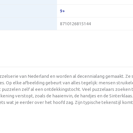
9+
8710126815144
uzzelserie van Nederland en worden al decennialang gemaakt. Ze
s. Op elke afbeelding gebeurt van alles tegelijk: mensen struikel
et puzzelen zelf al een ontdekkingstocht. Veel puzzelaars zoeken
kening verstopt, zoals de haaienvin, de handjes en de Sinterklaas
iets wat je eerder over het hoofd zag. Zijn typische tekenstijl komt