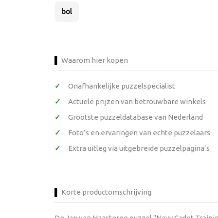
bol
Waarom hier kopen
Onafhankelijke puzzelspecialist
Actuele prijzen van betrouwbare winkels
Grootste puzzeldatabase van Nederland
Foto’s en ervaringen van echte puzzelaars
Extra uitleg via uitgebreide puzzelpagina’s
Korte productomschrijving
De Jan van Haasteren puzzel "Navy Cadet Training