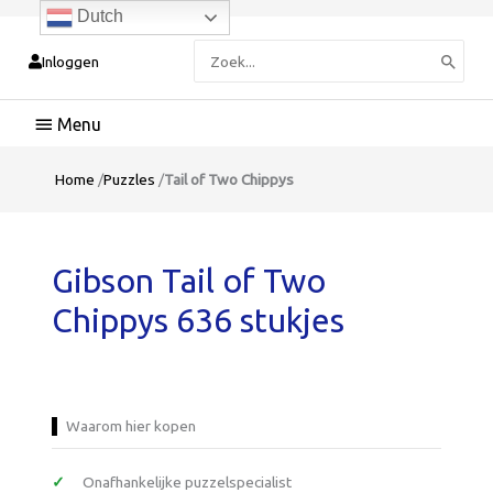
Dutch
Zoeken
Inloggen
naar:
Hoofdmenu
Home
/
Puzzles
/
Tail of Two Chippys
Gibson Tail of Two
Chippys 636 stukjes
Waarom hier kopen
Onafhankelijke puzzelspecialist