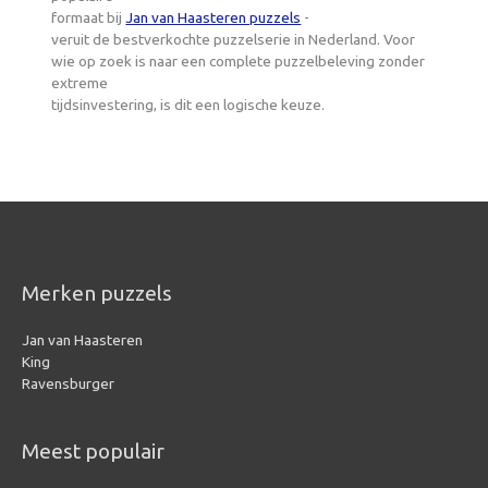
formaat bij
Jan van Haasteren puzzels
-
veruit de bestverkochte puzzelserie in Nederland. Voor
wie op zoek is naar een complete puzzelbeleving zonder
extreme
tijdsinvestering, is dit een logische keuze.
Merken puzzels
Jan van Haasteren
King
Ravensburger
Meest populair