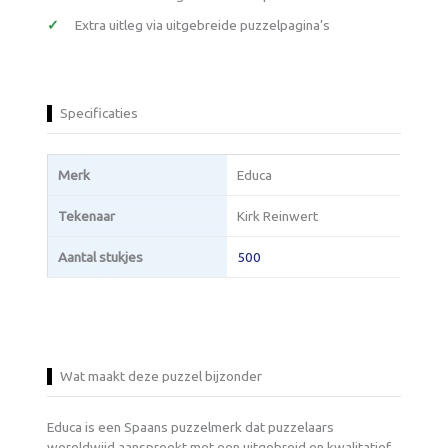
Extra uitleg via uitgebreide puzzelpagina’s
Specificaties
Merk
Educa
Tekenaar
Kirk Reinwert
Aantal stukjes
500
Wat maakt deze puzzel bijzonder
Educa is een Spaans puzzelmerk dat puzzelaars
wereldwijd aanspreekt met een uitgebreid en kwalitatief