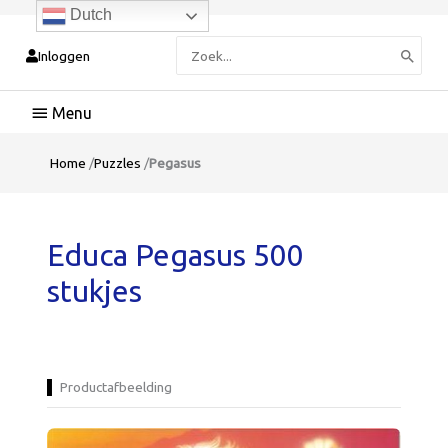
Dutch
Zoeken
Inloggen
naar:
Hoofdmenu
Home
/
Puzzles
/
Pegasus
Educa Pegasus 500
stukjes
Productafbeelding