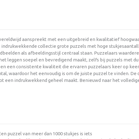
ereldwijd aanspreekt met een uitgebreid en kwalitatief hoogwaar
 indrukwekkende collectie grote puzzels met hoge stukjesaantall
dbeelden als afbeeldingsstijl centraal staan. Puzzelaars waarder
et leggen soepel en bevredigend maakt, zelfs bij puzzels met dui
n een consistente kwaliteit die ervaren puzzelaars keer op keer
al, waardoor het eenvoudig is om de juiste puzzel te vinden. De de
 tot een indrukwekkend geheel maakt. Benieuwd naar het volledig
en puzzel van meer dan 1000 stukjes is iets