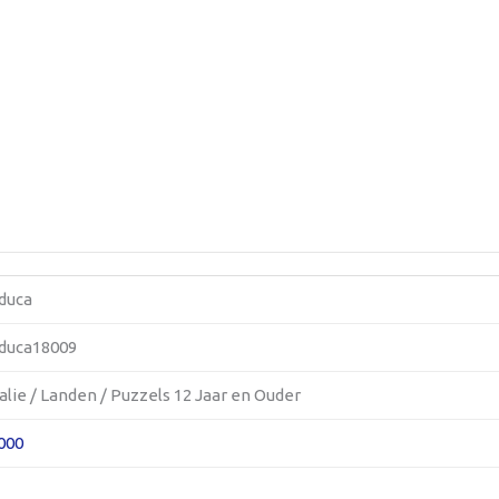
duca
duca18009
talie / Landen / Puzzels 12 Jaar en Ouder
000