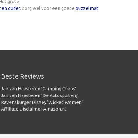
Het grote
r en ouder
. Zorg wel voor een goede
puzzelmat
Beste Reviews
Jan van Haasteren ‘Camping Chaos’
Jan van Haasteren ‘De Autospuiterij’
Ravensburger Disney ‘Wicked Women’
Affiliate Disclaimer Amazon.nl