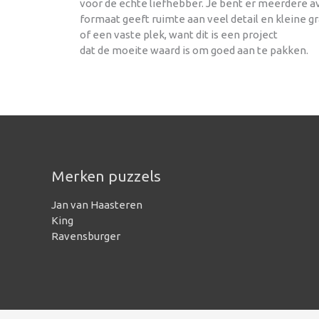
voor de echte liefhebber. Je bent er meerdere av
formaat geeft ruimte aan veel detail en kleine g
of een vaste plek, want dit is een project
dat de moeite waard is om goed aan te pakken.
Merken puzzels
Jan van Haasteren
King
Ravensburger