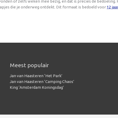
onden of zelfs weken mee bezig, en dat is precies de bedoeling. 
rapjes die je onderweg ontdekt. Dit formaat is bedoeld voor
12 jaa
Meest populair
Jan van Haasteren ‘Het Park’
Jan van Haasteren ‘Camping Chaos’
King ‘Amsterdam Koningsdag’