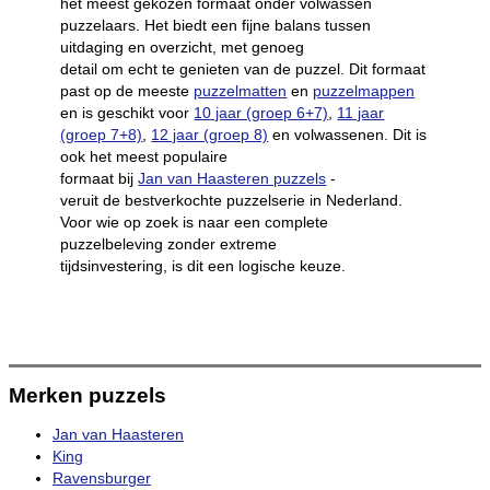
het meest gekozen formaat onder volwassen
puzzelaars. Het biedt een fijne balans tussen
uitdaging en overzicht, met genoeg
detail om echt te genieten van de puzzel. Dit formaat
past op de meeste
puzzelmatten
en
puzzelmappen
en is geschikt voor
10 jaar (groep 6+7)
,
11 jaar
(groep 7+8)
,
12 jaar (groep 8)
en volwassenen. Dit is
ook het meest populaire
formaat bij
Jan van Haasteren puzzels
-
veruit de bestverkochte puzzelserie in Nederland.
Voor wie op zoek is naar een complete
puzzelbeleving zonder extreme
tijdsinvestering, is dit een logische keuze.
Merken puzzels
Jan van Haasteren
King
Ravensburger