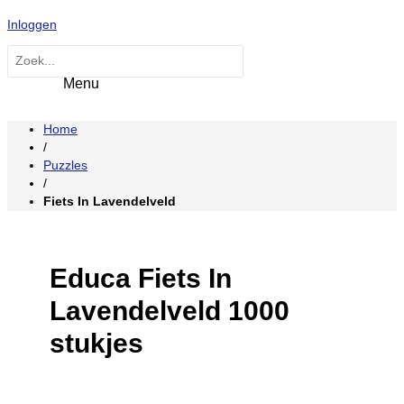
Hoofdmenu
Ga
Inloggen
naar
de
Zoeken
inhoud
naar:
Home
/
Puzzles
/
Fiets In Lavendelveld
Educa Fiets In
Lavendelveld 1000
stukjes